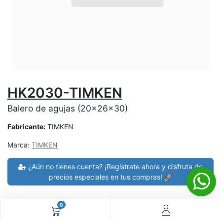
HK2030-TIMKEN
Balero de agujas (20x26x30)
Fabricante:
TIMKEN
Marca:
TIMKEN
¿Aún no tienes cuenta? ¡Regístrate ahora y disfruta de
precios especiales en tus compras! 🚀
0
30 días de devolución
devoluciones en 7 días