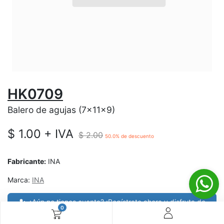
HK0709
Balero de agujas (7x11x9)
$
1.00
+ IVA
$
2.00
50.0
% de descuento
Fabricante:
INA
Marca:
INA
¿Aún no tienes cuenta? ¡Regístrate ahora y disfruta de
0
precios especiales en tus compras! 🚀