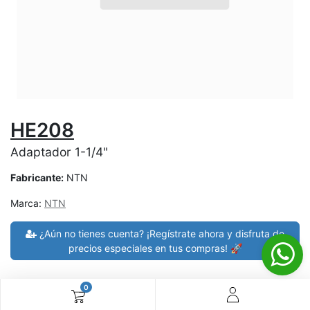
HE208
Adaptador 1-1/4"
Fabricante:
NTN
Marca:
NTN
¿Aún no tienes cuenta? ¡Regístrate ahora y disfruta de
precios especiales en tus compras! 🚀
0
30 días de devolución
devoluciones en 7 días