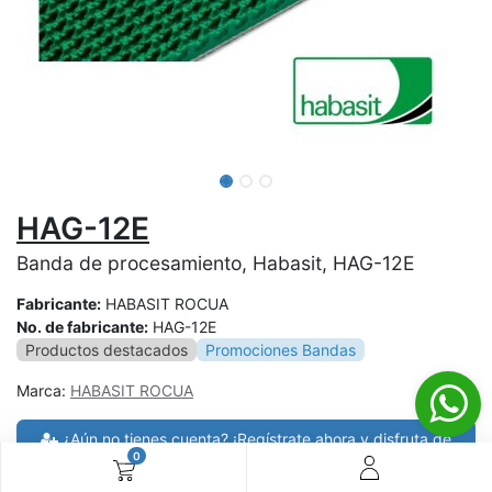
HAG-12E
Banda de procesamiento, Habasit, HAG-12E
Fabricante:
HABASIT ROCUA
No. de fabricante:
HAG-12E
Productos destacados
Promociones Bandas
Marca:
HABASIT ROCUA
¿Aún no tienes cuenta? ¡Regístrate ahora y disfruta de
0
precios especiales en tus compras! 🚀