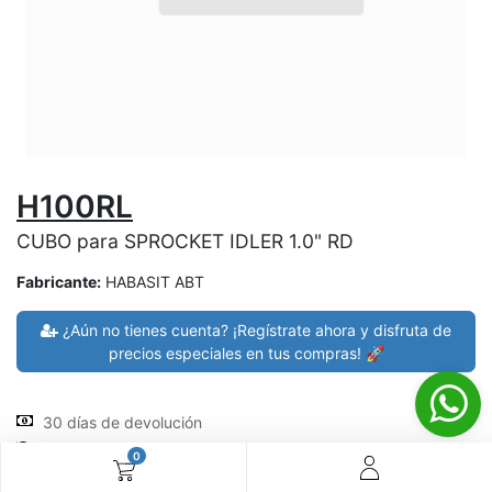
H100RL
CUBO para SPROCKET IDLER 1.0" RD
Fabricante:
HABASIT ABT
¿Aún no tienes cuenta? ¡Regístrate ahora y disfruta de
precios especiales en tus compras! 🚀
30 días de devolución
devoluciones en 7 días
0
Shipping: 2-3 días (En el Salvador), compras