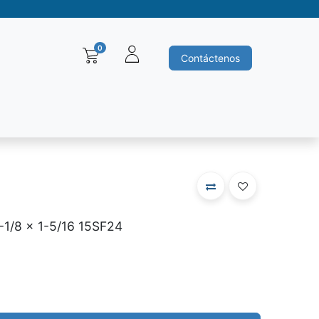
0
Contáctenos
Baleros y Rodamientos
Motores electricos
Siemens
Ha
-1/8 x 1-5/16 15SF24