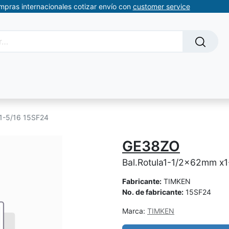
ompras internacionales cotizar envío con
customer service
Solicitud de servicios
About Us
Somos automatizacion
 1-5/16 15SF24
GE38ZO
Bal.Rotula1-1/2x62mm x1
Fabricante:
TIMKEN
No. de fabricante:
15SF24
Marca:
TIMKEN