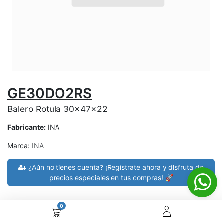
GE30DO2RS
Balero Rotula 30x47x22
Fabricante:
INA
Marca:
INA
¿Aún no tienes cuenta? ¡Regístrate ahora y disfruta de
precios especiales en tus compras! 🚀
0
30 días de devolución
devoluciones en 7 días