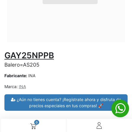
GAY25NPPB
Balero=AS205
Fabricante:
INA
Marca:
INA
¿Aún no tienes cuenta? ¡Regístrate ahora y disfruta de
precios especiales en tus compras! 🚀
0
30 días de devolución
devoluciones en 7 días