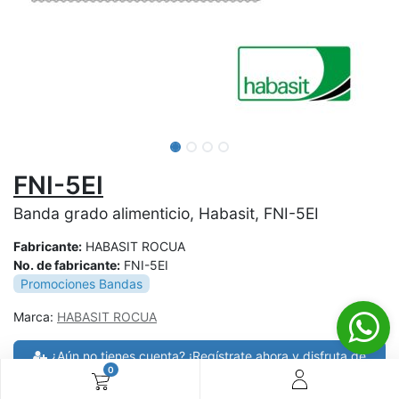
FNI-5EI
Banda grado alimenticio, Habasit, FNI-5EI
Fabricante:
HABASIT ROCUA
No. de fabricante:
FNI-5EI
Promociones Bandas
Marca:
HABASIT ROCUA
¿Aún no tienes cuenta? ¡Regístrate ahora y disfruta de
0
precios especiales en tus compras! 🚀