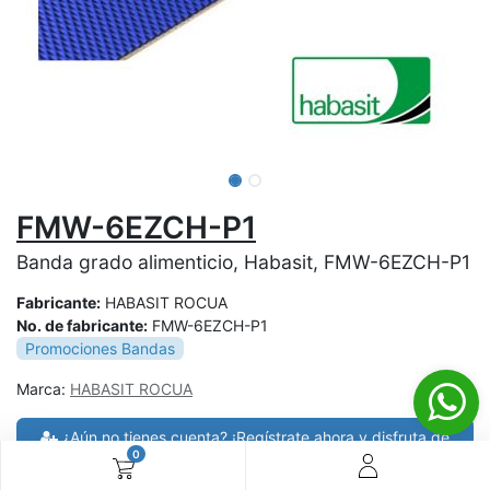
FMW-6EZCH-P1
Banda grado alimenticio, Habasit, FMW-6EZCH-P1
Fabricante:
HABASIT ROCUA
No. de fabricante:
FMW-6EZCH-P1
Promociones Bandas
Marca:
HABASIT ROCUA
¿Aún no tienes cuenta? ¡Regístrate ahora y disfruta de
0
precios especiales en tus compras! 🚀