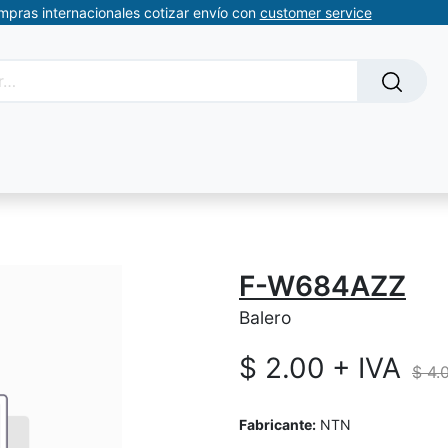
ompras internacionales cotizar envío con
customer service
Solicitud de servicios
About Us
Somos automatizacion
F-W684AZZ
Balero
$
2.00
+ IVA
$
4.
Fabricante:
NTN