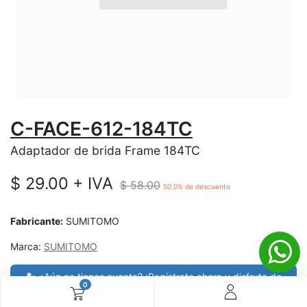
C-FACE-612-184TC
Adaptador de brida Frame 184TC
$
29.00
+ IVA
$
58.00
50.0
% de descuento
Fabricante:
SUMITOMO
Marca:
SUMITOMO
¿Aún no tienes cuenta? ¡Regístrate ahora y disfruta de
0
precios especiales en tus compras! 🚀