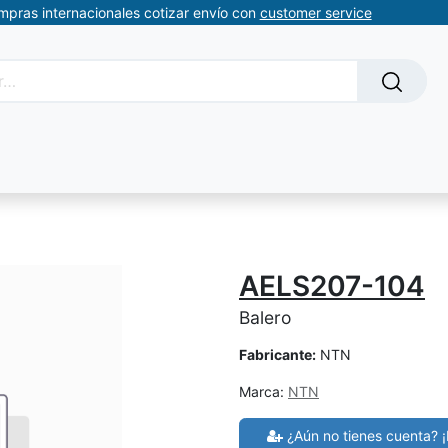
ompras internacionales cotizar envío con
customer service
Solicitud de servicios
About Us
Somos automatizacion
AELS207-104
Balero
Fabricante:
NTN
Marca:
NTN
¿Aún no tienes cuenta? ¡