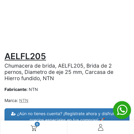
AELFL205
Chumacera de brida, AELFL205, Brida de 2
pernos, Diametro de eje 25 mm, Carcasa de
Hierro fundido, NTN
Fabricante:
NTN
Marca:
NTN
¿Aún no tienes cuenta? ¡Regístrate ahora y disfruta de
precios especiales en tus compras! 🚀
0