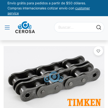
Envío grátis para pedidos a partir de $50 dólares.
Compras internacionales cotizar envío con
customer
service