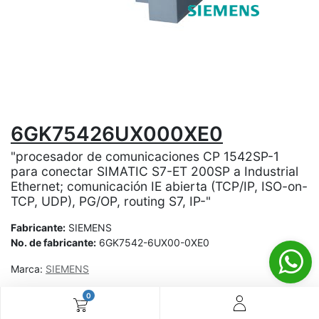
6GK75426UX000XE0
"procesador de comunicaciones CP 1542SP-1
para conectar SIMATIC S7-ET 200SP a Industrial
Ethernet; comunicación IE abierta (TCP/IP, ISO-on-
TCP, UDP), PG/OP, routing S7, IP-"
Fabricante:
SIEMENS
No. de fabricante:
6GK7542-6UX00-0XE0
Marca:
SIEMENS
0
¿Aún no tienes cuenta? ¡Regístrate ahora y disfruta de
precios especiales en tus compras! 🚀