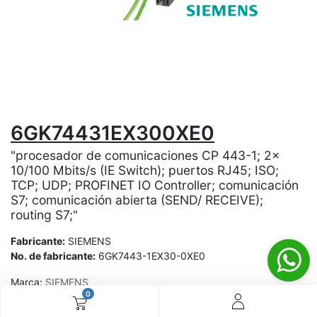
6GK74431EX300XE0
"procesador de comunicaciones CP 443-1; 2x
10/100 Mbits/s (IE Switch); puertos RJ45; ISO;
TCP; UDP; PROFINET IO Controller; comunicación
S7; comunicación abierta (SEND/ RECEIVE);
routing S7;"
Fabricante:
SIEMENS
No. de fabricante:
6GK7443-1EX30-0XE0
Marca:
SIEMENS
0
¿Aún no tienes cuenta? ¡Regístrate ahora y disfruta de