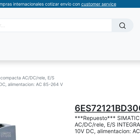
ompras internacionales cotizar envío con
customer service
Solicitud de servicios
About Us
Somos automatizacion
compacta AC/DC/rele, E/S
 DC, alimentacion: AC 85-264 V
6ES72121BD3
***Repuesto*** SIMATIC
AC/DC/rele, E/S INTEGRAD
10V DC, alimentacion: A