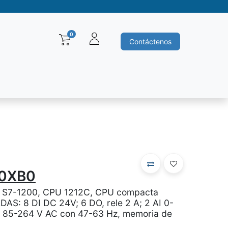
0
Contáctenos
Baleros y Rodamientos
Motores electricos
Siemens
Ha
00XB0
 S7-1200, CPU 1212C, CPU compacta
AS: 8 DI DC 24V; 6 DO, rele 2 A; 2 AI 0-
C 85-264 V AC con 47-63 Hz, memoria de