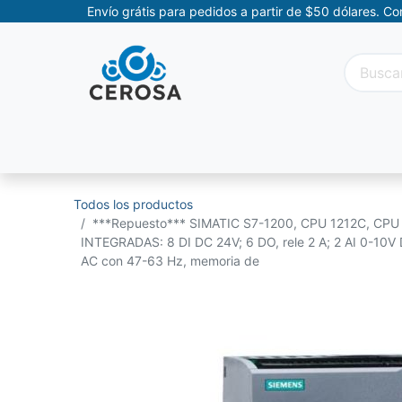
Envío grátis para pedidos a partir de $50 dólares. C
Categorías
Promociones
Categorías Movil
Todos los productos
***Repuesto*** SIMATIC S7-1200, CPU 1212C, CPU 
INTEGRADAS: 8 DI DC 24V; 6 DO, rele 2 A; 2 AI 0-10V
AC con 47-63 Hz, memoria de