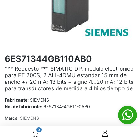
6ES71344GB110AB0
*** Repuesto *** SIMATIC DP, modulo electronico
para ET 200S, 2 AI I-4DMU estandar 15 mm de
ancho +/-20 mA; 13 bits + signo 4...20 mA; 12 bits
para transductores de medida a 4 hilos tiempo de
Fabricante:
SIEMENS
No. de fabricante:
6ES7134-4GB11-0AB0
Marca:
SIEMENS
0
¿Aún no tienes cuenta? ¡Regístrate ahora y disfruta de
precios especiales en tus compras! 🚀