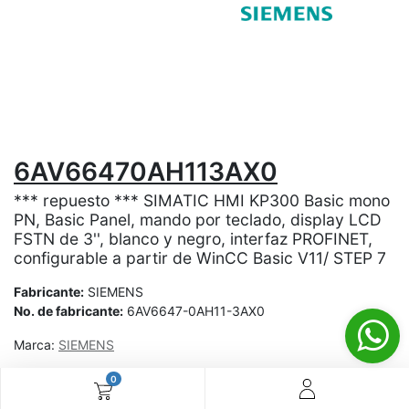
6AV66470AH113AX0
*** repuesto *** SIMATIC HMI KP300 Basic mono
PN, Basic Panel, mando por teclado, display LCD
FSTN de 3'', blanco y negro, interfaz PROFINET,
configurable a partir de WinCC Basic V11/ STEP 7
Fabricante:
SIEMENS
No. de fabricante:
6AV6647-0AH11-3AX0
Marca:
SIEMENS
0
¿Aún no tienes cuenta? ¡Regístrate ahora y disfruta de
precios especiales en tus compras! 🚀