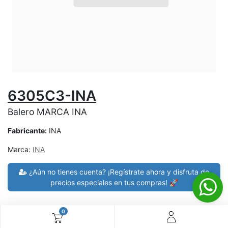
6305C3-INA
Balero MARCA INA
Fabricante:
INA
Marca:
INA
¿Aún no tienes cuenta? ¡Regístrate ahora y disfruta de
precios especiales en tus compras! 🚀
0
30 días de devolución
devoluciones en 7 días