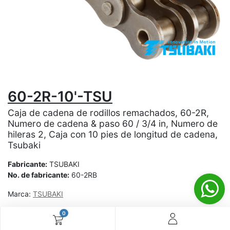
60-2R-10'-TSU
Caja de cadena de rodillos remachados, 60-2R,
Numero de cadena & paso 60 / 3/4 in, Numero de
hileras 2, Caja con 10 pies de longitud de cadena,
Tsubaki
Fabricante:
TSUBAKI
No. de fabricante:
60-2RB
Marca:
TSUBAKI
0
¿Aún no tienes cuenta? ¡Regístrate ahora y disfruta de
precios especiales en tus compras! 🚀