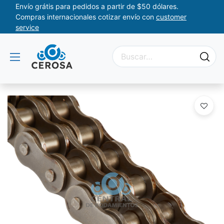
Envío grátis para pedidos a partir de $50 dólares.
Compras internacionales cotizar envío con
customer
service