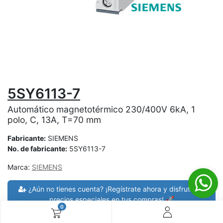
5SY6113-7
Automático magnetotérmico 230/400V 6kA, 1
polo, C, 13A, T=70 mm
Fabricante:
SIEMENS
No. de fabricante:
5SY6113-7
Marca:
SIEMENS
¿Aún no tienes cuenta? ¡Regístrate ahora y disfruta de
precios especiales en tus compras! 🚀
0