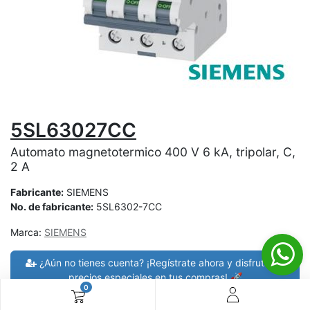
5SL63027CC
Automato magnetotermico 400 V 6 kA, tripolar, C,
2 A
Fabricante:
SIEMENS
No. de fabricante:
5SL6302-7CC
Marca:
SIEMENS
¿Aún no tienes cuenta? ¡Regístrate ahora y disfruta de
precios especiales en tus compras! 🚀
0