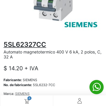
5SL62327CC
Automato magnetotermico 400 V 6 kA, 2 polos, C,
32 A
$
14.20
+ IVA
Fabricante:
SIEMENS
No. de fabricante:
5SL6232-7CC
Marca:
SIEMENS
0
¿Aún no tienes cuenta? ¡Regístrate ahora y disfruta de