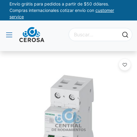
Envío grátis para pedidos a partir de $50 dólares.
Compras internacionales cotizar envío con
customer
service