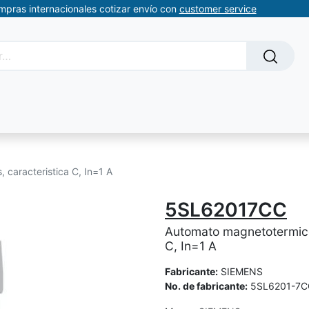
ompras internacionales cotizar envío con
customer service
Solicitud de servicios
About Us
Somos automatizacion
 caracteristica C, In=1 A
5SL62017CC
Automato magnetotermico 
C, In=1 A
Fabricante:
SIEMENS
No. de fabricante:
5SL6201-7C