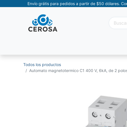
Envío grátis para pedidos a partir de $50 dólares. C
Categorías
Promociones
Categorías Movil
Todos los productos
Automato magnetotermico C1 400 V, 6kA, de 2 polos,