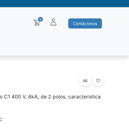
0
Contáctenos
Baleros y Rodamientos
Motores electricos
Siemens
Ha
C1 400 V, 6kA, de 2 polos, caracteristica
C