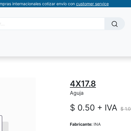
ompras internacionales cotizar envío con
customer service
Solicitud de servicios
About Us
Somos automatizacion
4X17.8
Aguja
$
0.50
+ IVA
$
1.
Fabricante:
INA