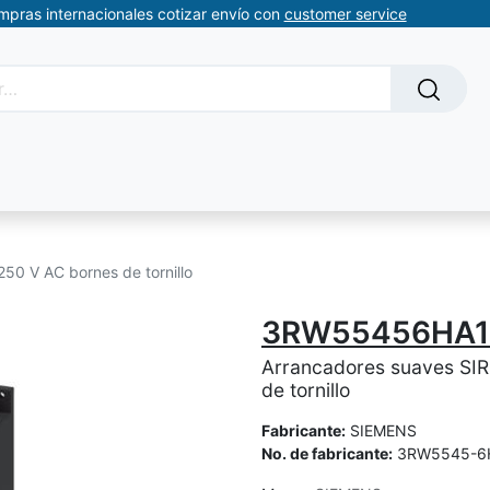
ompras internacionales cotizar envío con
customer service
Solicitud de servicios
About Us
Somos automatizacion
50 V AC bornes de tornillo
3RW55456HA1
Arrancadores suaves SIR
de tornillo
Fabricante:
SIEMENS
No. de fabricante:
3RW5545-6