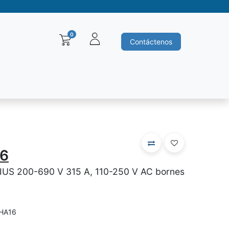
0
Contáctenos
Baleros y Rodamientos
Motores electricos
Siemens
Ha
6
IUS 200-690 V 315 A, 110-250 V AC bornes
HA16