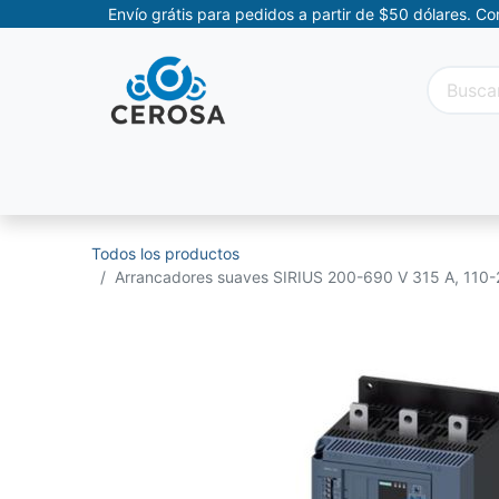
Envío grátis para pedidos a partir de $50 dólares. C
Categorías
Promociones
Categorías Movil
Todos los productos
Arrancadores suaves SIRIUS 200-690 V 315 A, 110-2