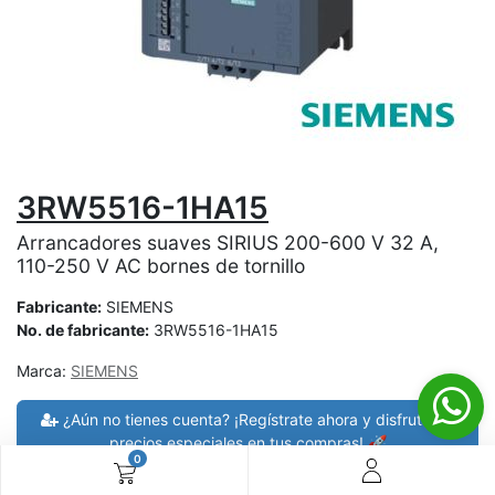
3RW5516-1HA15
Arrancadores suaves SIRIUS 200-600 V 32 A,
110-250 V AC bornes de tornillo
Fabricante:
SIEMENS
No. de fabricante:
3RW5516-1HA15
Marca:
SIEMENS
¿Aún no tienes cuenta? ¡Regístrate ahora y disfruta de
precios especiales en tus compras! 🚀
0