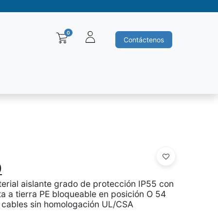
0
Contáctenos
Baleros y Rodamientos
Motores electricos
Siemens
Ha
0
erial aislante grado de protección IP55 con
a a tierra PE bloqueable en posición O 54
 cables sin homologación UL/CSA