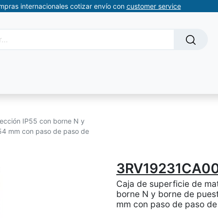
ompras internacionales cotizar envío con
customer service
Solicitud de servicios
About Us
Somos automatizacion
otección IP55 con borne N y
O 54 mm con paso de paso de
3RV19231CA0
Caja de superficie de mat
borne N y borne de puest
mm con paso de paso de