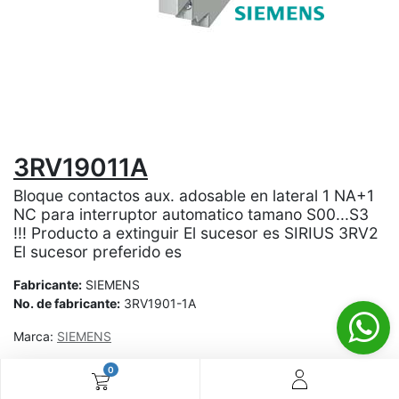
3RV19011A
Bloque contactos aux. adosable en lateral 1 NA+1
NC para interruptor automatico tamano S00...S3
!!! Producto a extinguir El sucesor es SIRIUS 3RV2
El sucesor preferido es
Fabricante:
SIEMENS
No. de fabricante:
3RV1901-1A
Marca:
SIEMENS
0
¿Aún no tienes cuenta? ¡Regístrate ahora y disfruta de
precios especiales en tus compras! 🚀