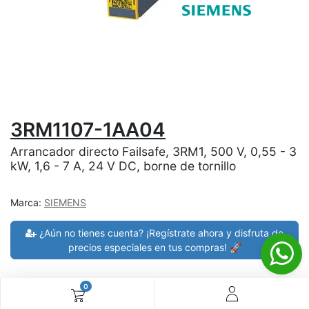
3RM1107-1AA04
Arrancador directo Failsafe, 3RM1, 500 V, 0,55 - 3
kW, 1,6 - 7 A, 24 V DC, borne de tornillo
Marca:
SIEMENS
¿Aún no tienes cuenta? ¡Regístrate ahora y disfruta de
precios especiales en tus compras! 🚀
0
30 días de devolución
devoluciones en 7 días