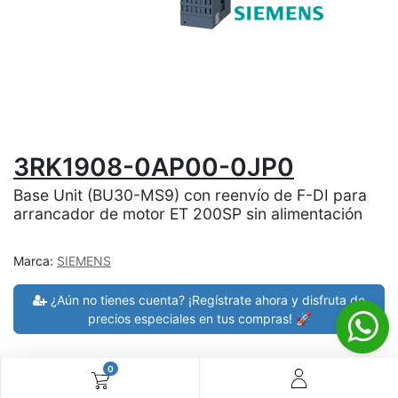
3RK1908-0AP00-0JP0
Base Unit (BU30-MS9) con reenvío de F-DI para
arrancador de motor ET 200SP sin alimentación
Marca:
SIEMENS
¿Aún no tienes cuenta? ¡Regístrate ahora y disfruta de
precios especiales en tus compras! 🚀
0
30 días de devolución
devoluciones en 7 días