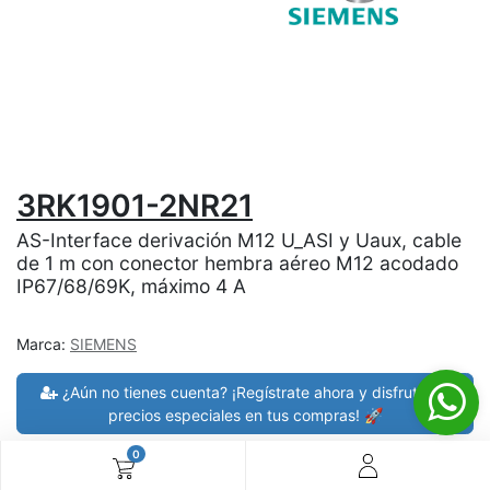
3RK1901-2NR21
AS-Interface derivación M12 U_ASI y Uaux, cable
de 1 m con conector hembra aéreo M12 acodado
IP67/68/69K, máximo 4 A
Marca:
SIEMENS
¿Aún no tienes cuenta? ¡Regístrate ahora y disfruta de
precios especiales en tus compras! 🚀
0
30 días de devolución