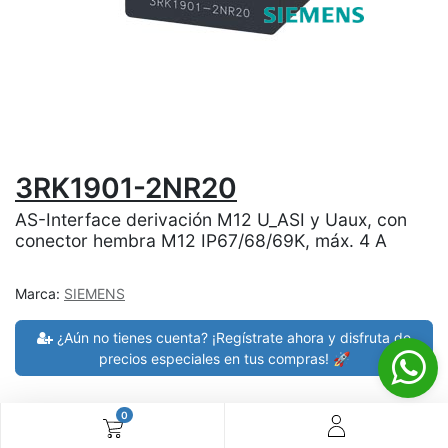
3RK1901-2NR20
AS-Interface derivación M12 U_ASI y Uaux, con
conector hembra M12 IP67/68/69K, máx. 4 A
Marca:
SIEMENS
¿Aún no tienes cuenta? ¡Regístrate ahora y disfruta de
precios especiales en tus compras! 🚀
0
30 días de devolución
devoluciones en 7 días