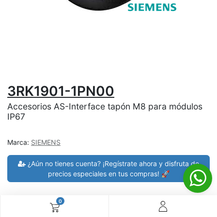
3RK1901-1PN00
Accesorios AS-Interface tapón M8 para módulos
IP67
Marca:
SIEMENS
¿Aún no tienes cuenta? ¡Regístrate ahora y disfruta de
precios especiales en tus compras! 🚀
0
30 días de devolución
devoluciones en 7 días