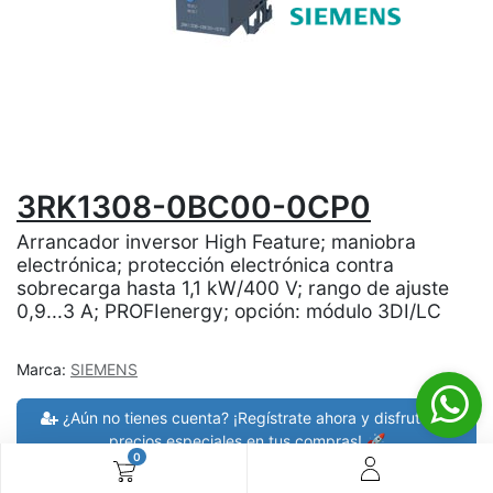
3RK1308-0BC00-0CP0
Arrancador inversor High Feature; maniobra
electrónica; protección electrónica contra
sobrecarga hasta 1,1 kW/400 V; rango de ajuste
0,9...3 A; PROFIenergy; opción: módulo 3DI/LC
Marca:
SIEMENS
¿Aún no tienes cuenta? ¡Regístrate ahora y disfruta de
precios especiales en tus compras! 🚀
0