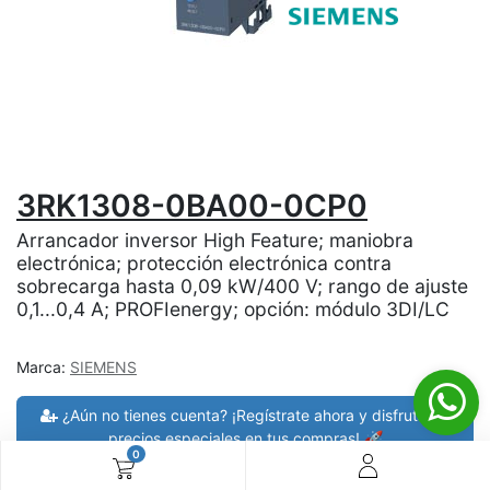
3RK1308-0BA00-0CP0
Arrancador inversor High Feature; maniobra
electrónica; protección electrónica contra
sobrecarga hasta 0,09 kW/400 V; rango de ajuste
0,1...0,4 A; PROFIenergy; opción: módulo 3DI/LC
Marca:
SIEMENS
¿Aún no tienes cuenta? ¡Regístrate ahora y disfruta de
precios especiales en tus compras! 🚀
0