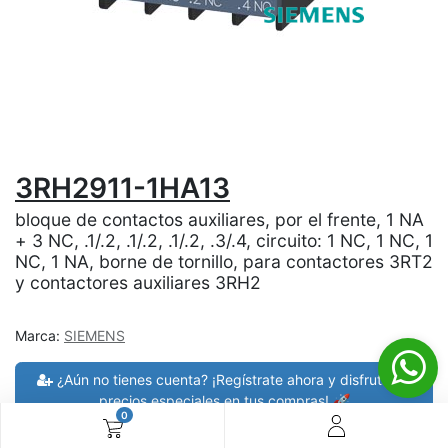
3RH2911-1HA13
bloque de contactos auxiliares, por el frente, 1 NA
+ 3 NC, .1/.2, .1/.2, .1/.2, .3/.4, circuito: 1 NC, 1 NC, 1
NC, 1 NA, borne de tornillo, para contactores 3RT2
y contactores auxiliares 3RH2
Marca:
SIEMENS
¿Aún no tienes cuenta? ¡Regístrate ahora y disfruta de
precios especiales en tus compras! 🚀
0