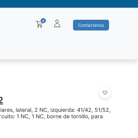
0
Contáctenos
Baleros y Rodamientos
Motores electricos
Siemens
Ha
2
ares, lateral, 2 NC, izquierda: 41/42, 51/52,
cuito: 1 NC, 1 NC, borne de tornillo, para