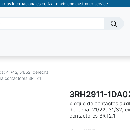
ompras internacionales cotizar envío con
customer service
Solicitud de servicios
About Us
Somos automatizacion
rda: 41/42, 51/52, derecha:
para contactores 3RT2.1
3RH2911-1DA0
bloque de contactos auxili
derecha: 21/22, 31/32, cir
contactores 3RT2.1