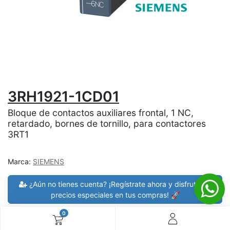
3RH1921-1CD01
Bloque de contactos auxiliares frontal, 1 NC,
retardado, bornes de tornillo, para contactores
3RT1
Marca:
SIEMENS
¿Aún no tienes cuenta? ¡Regístrate ahora y disfruta de
precios especiales en tus compras! 🚀
0
30 días de devolución