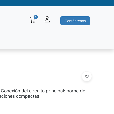
0
Contáctenos
Baleros y Rodamientos
Motores electricos
Siemens
Ha
Conexión del circuito principal: borne de
ivaciones compactas