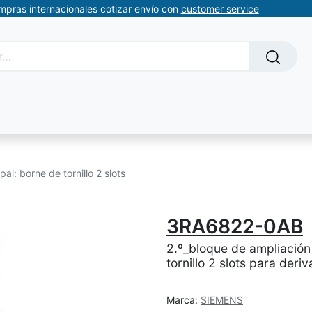
ompras internacionales cotizar envío con
customer service
Solicitud de servicios
About Us
Somos automatizacion
al: borne de tornillo 2 slots
3RA6822-0AB
2.º_bloque de ampliación 
tornillo 2 slots para der
Marca:
SIEMENS