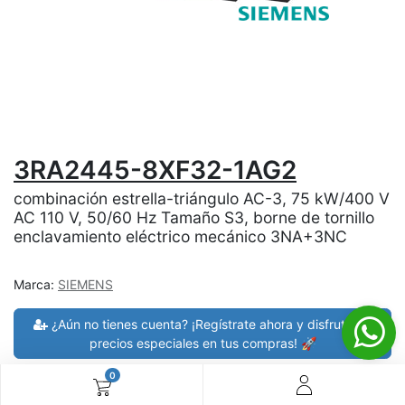
3RA2445-8XF32-1AG2
combinación estrella-triángulo AC-3, 75 kW/400 V
AC 110 V, 50/60 Hz Tamaño S3, borne de tornillo
enclavamiento eléctrico mecánico 3NA+3NC
Marca:
SIEMENS
¿Aún no tienes cuenta? ¡Regístrate ahora y disfruta de
precios especiales en tus compras! 🚀
0
30 días de devolución