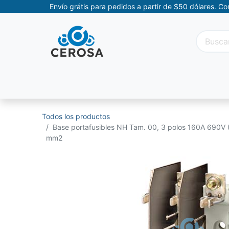
Envío grátis para pedidos a partir de $50 dólares. C
Categorías
Promociones
Categorías Movil
Todos los productos
Base portafusibles NH Tam. 00, 3 polos 160A 690V 
mm2