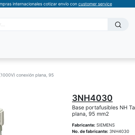
ompras internacionales cotizar envío con
customer service
Solicitud de servicios
About Us
Somos automatizacion
(1000V) conexión plana, 95
3NH4030
Base portafusibles NH T
plana, 95 mm2
Fabricante:
SIEMENS
No. de fabricante:
3NH4030