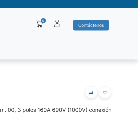
0
Contáctenos
Baleros y Rodamientos
Motores electricos
Siemens
Ha
am. 00, 3 polos 160A 690V (1000V) conexión