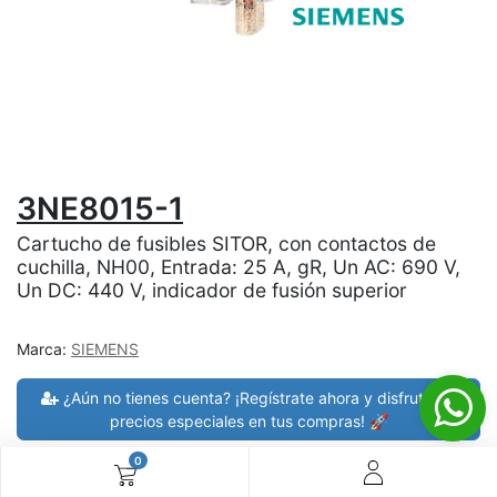
3NE8015-1
Cartucho de fusibles SITOR, con contactos de
cuchilla, NH00, Entrada: 25 A, gR, Un AC: 690 V,
Un DC: 440 V, indicador de fusión superior
Marca:
SIEMENS
¿Aún no tienes cuenta? ¡Regístrate ahora y disfruta de
precios especiales en tus compras! 🚀
0
30 días de devolución