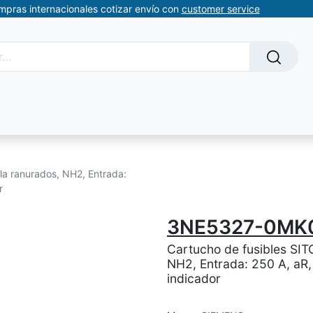
ompras internacionales cotizar envío con
customer service
Solicitud de servicios
About Us
Somos automatizacion
la ranurados, NH2, Entrada:
r
3NE5327-0MK
Cartucho de fusibles SIT
NH2, Entrada: 250 A, aR,
indicador