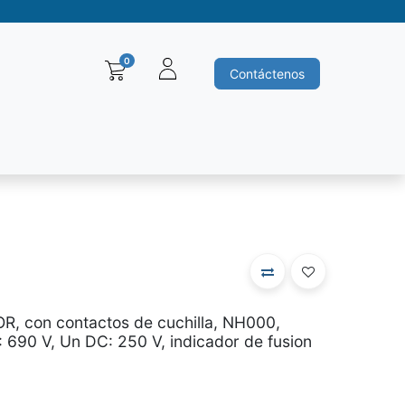
0
Contáctenos
Baleros y Rodamientos
Motores electricos
Siemens
Ha
OR, con contactos de cuchilla, NH000,
: 690 V, Un DC: 250 V, indicador de fusion