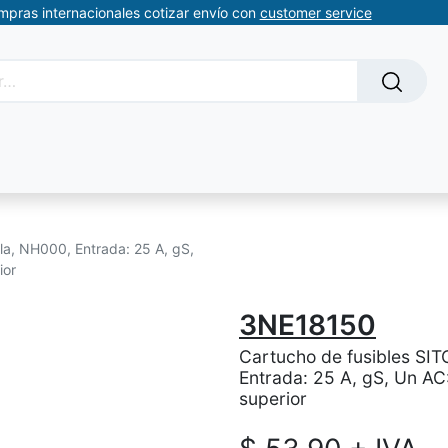
ompras internacionales cotizar envío con
customer service
Solicitud de servicios
About Us
Somos automatizacion
la, NH000, Entrada: 25 A, gS,
ior
3NE18150
Cartucho de fusibles SIT
Entrada: 25 A, gS, Un AC
superior