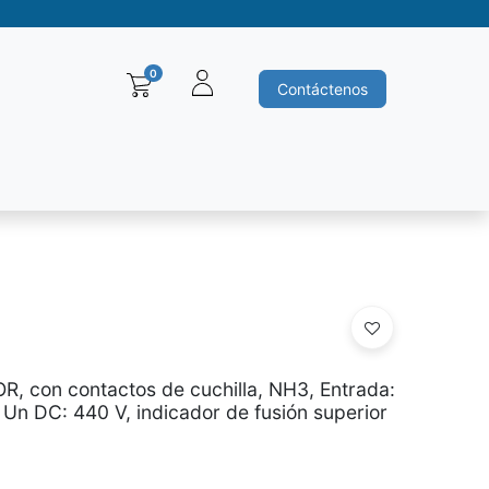
0
Contáctenos
Baleros y Rodamientos
Motores electricos
Siemens
Ha
OR, con contactos de cuchilla, NH3, Entrada:
 Un DC: 440 V, indicador de fusión superior