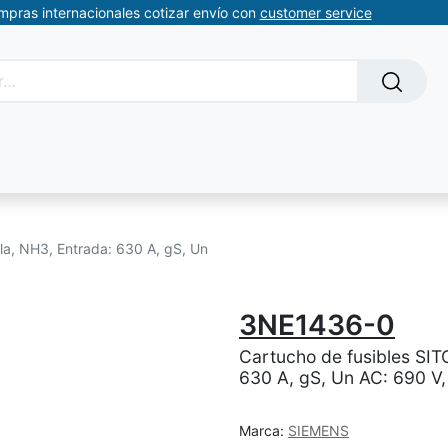
ompras internacionales cotizar envío con
customer service
Solicitud de servicios
About Us
Somos automatizacion
la, NH3, Entrada: 630 A, gS, Un
3NE1436-0
Cartucho de fusibles SIT
630 A, gS, Un AC: 690 V,
Marca:
SIEMENS