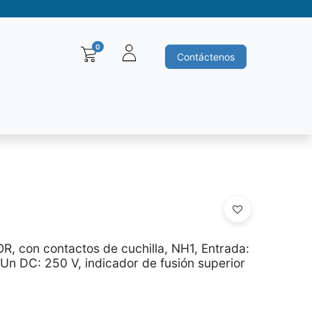
0
Contáctenos
Baleros y Rodamientos
Motores electricos
Siemens
Ha
R, con contactos de cuchilla, NH1, Entrada:
 Un DC: 250 V, indicador de fusión superior