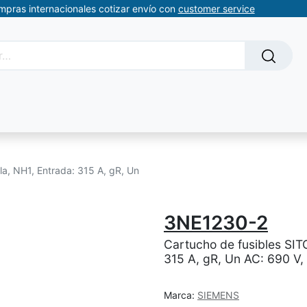
ompras internacionales cotizar envío con
customer service
Solicitud de servicios
About Us
Somos automatizacion
la, NH1, Entrada: 315 A, gR, Un
3NE1230-2
Cartucho de fusibles SITO
315 A, gR, Un AC: 690 V,
Marca:
SIEMENS