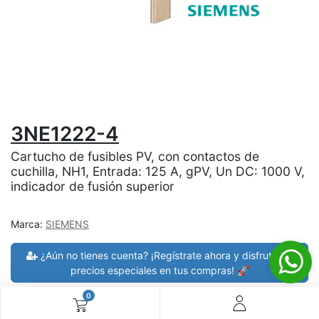
3NE1222-4
Cartucho de fusibles PV, con contactos de
cuchilla, NH1, Entrada: 125 A, gPV, Un DC: 1000 V,
indicador de fusión superior
Marca:
SIEMENS
¿Aún no tienes cuenta? ¡Regístrate ahora y disfruta de
precios especiales en tus compras! 🚀
0
30 días de devolución